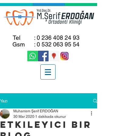
Tel :
0 236 408 24 93
Gsm :
0 532 063 95 54
Yazı
Muharrem Şerif ERDOĞAN
30 Mar 2020
1 dakikada okunur
Etkileyici Bir
Blog