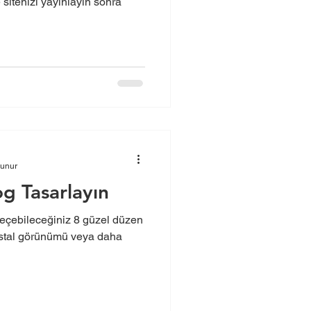
e sitenizi yayınlayın sonra
kunur
log Tasarlayın
eçebileceğiniz 8 güzel düzen
postal görünümü veya daha