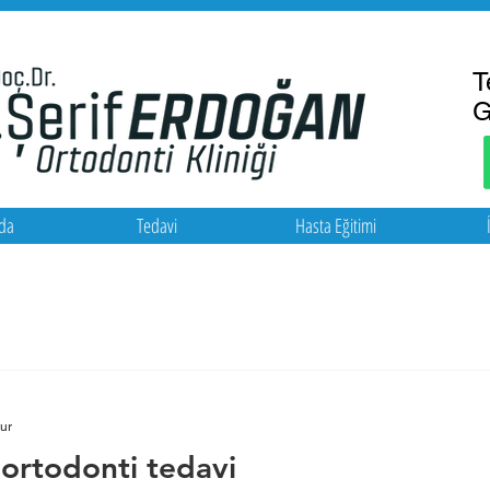
T
G
da
Tedavi
Hasta Eğitimi
ur
ortodonti tedavi