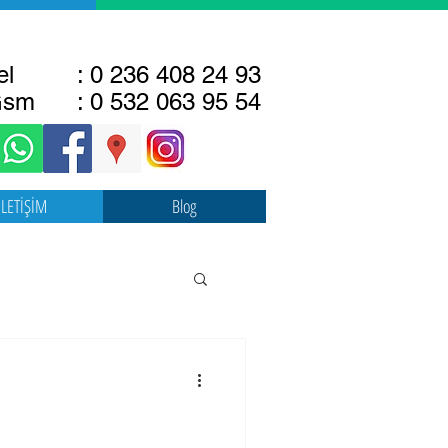
el : 0 236 408 24 93
sm : 0 532 063 95 54
İLETİŞİM
Blog