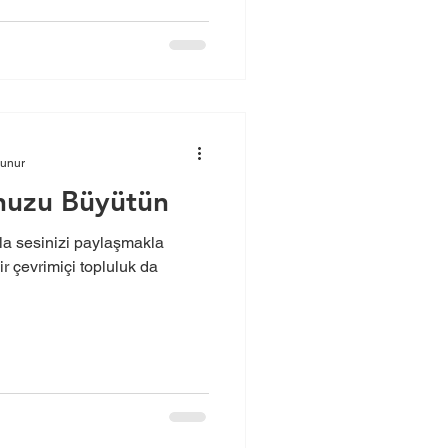
kunur
nuzu Büyütün
la sesinizi paylaşmakla
r çevrimiçi topluluk da