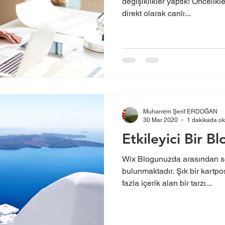
değişiklikler yaptık! Öncelikl
direkt olarak canlı...
Muharrem Şerif ERDOĞAN
30 Mar 2020
1 dakikada o
Etkileyici Bir B
Wix Blogunuzda arasından s
bulunmaktadır. Şık bir kart
fazla içerik alan bir tarzı...